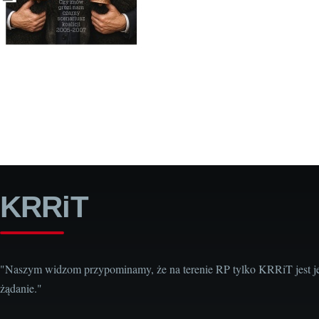
KRRiT
"Naszym widzom przypominamy, że na terenie RP tylko KRRiT jest j
żądanie."