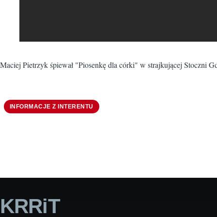
Maciej Pietrzyk śpiewał "Piosenkę dla córki" w strajkującej Stoczni 
INFORMACJE Z INTERENTU
KRRiT