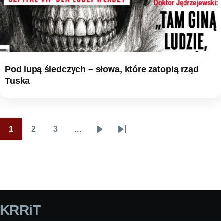
Pod lupą śledczych – słowa, które zatopią rząd
Tuska
1
2
3
…
Stronicowanie
Page
Page
Page
Następna
Ostatnia
strona
strona
KRRiT