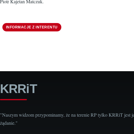
Piotr Kajetan Matczuk.
INFORMACJE Z INTERENTU
KRRiT
"Naszym widzom przypominamy, że na terenie RP tylko KRRiT jest j
żądanie."