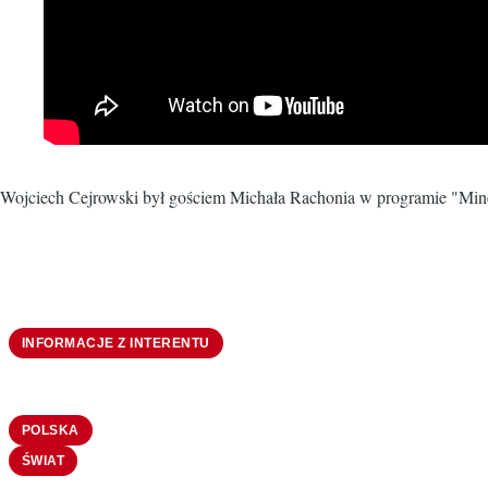
Wojciech Cejrowski był gościem Michała Rachonia w programie "Minę
INFORMACJE Z INTERENTU
POLSKA
ŚWIAT