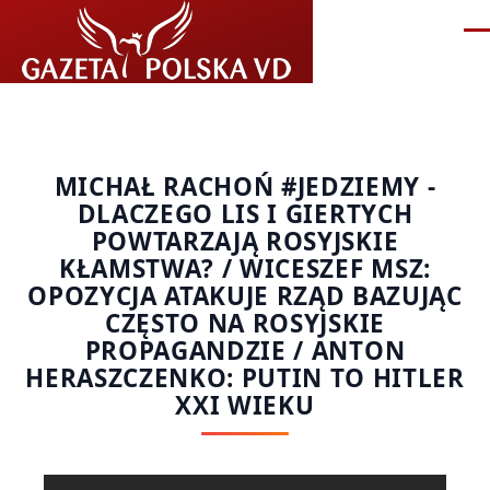
Przejdź do treści
Me
MICHAŁ RACHOŃ #JEDZIEMY -
DLACZEGO LIS I GIERTYCH
POWTARZAJĄ ROSYJSKIE
KŁAMSTWA? / WICESZEF MSZ:
OPOZYCJA ATAKUJE RZĄD BAZUJĄC
CZĘSTO NA ROSYJSKIE
PROPAGANDZIE / ANTON
HERASZCZENKO: PUTIN TO HITLER
XXI WIEKU