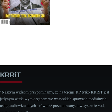
KRRiT
"Naszym widzom przypominamy, że na terenie RP tylko KRRiT jest
jedynym właściwym organem we wszystkich sprawach medialnych
usług audiowizualnych - również prezentowanych w systemie vod,