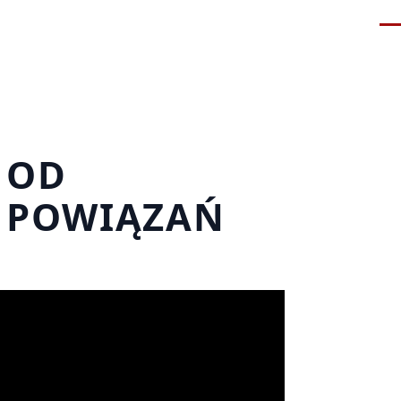
Me
 OD
H POWIĄZAŃ