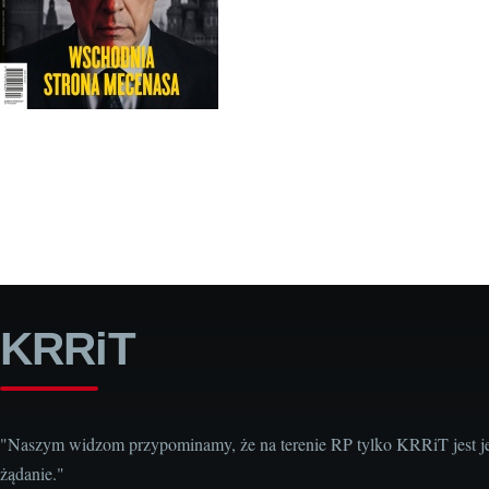
KRRiT
"Naszym widzom przypominamy, że na terenie RP tylko KRRiT jest j
żądanie."