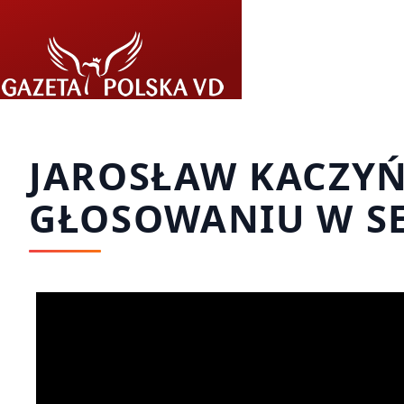
Przejdź do treści
JAROSŁAW KACZYŃ
GŁOSOWANIU W SE