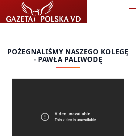
Przejdź do treści
Me
POŻEGNALIŚMY NASZEGO KOLEGĘ
- PAWŁA PALIWODĘ