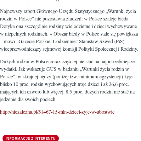
Najnowszy raport Głównego Urzędu Statystycznego „Warunki życia
rodzin w Polsce” nie pozostawia złudzeń: w Polsce szaleje bieda.
Dotyka ona szczególnie rodziny wielodzietne i dzieci wychowywane
w niepełnych rodzinach. – Obszar biedy w Polsce stale się powiększa
– mówi „Gazecie Polskiej Codziennie” Stanisław Szwed (PiS),
wiceprzewodniczący sejmowej komisji Polityki Społecznej i Rodziny.
Dużych rodzin w Polsce coraz częściej nie stać na najpotrzebniejsze
wydatki. Jak wskazuje GUS w badaniu „Warunki życia rodzin w
Polsce”, w skrajnej nędzy (poniżej tzw. minimum egzystencji) żyje
blisko 10 proc. rodzin wychowujących troje dzieci i aż 26,6 proc.
mających ich czworo lub więcej. 8,5 proc. dużych rodzin nie stać na
jedzenie dla swoich pociech.
http://niezalezna.pl/51467-15-mln-dzieci-zyje-w-ubostwie
INFORMACJE Z INTERENTU