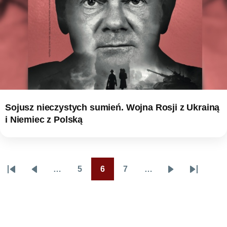
Sojusz nieczystych sumień. Wojna Rosji z Ukrainą
i Niemiec z Polską
…
5
6
7
…
Stronicowanie
Pierwsza
Poprzednia
Page
Page
Page
Następna
Ostatnia
strona
strona
strona
strona