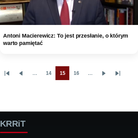
Antoni Macierewicz: To jest przesłanie, o którym
warto pamiętać
…
14
15
16
…
Stronicowanie
Pierwsza
Poprzednia
Page
Page
Page
Następna
Ostatnia
strona
strona
strona
strona
KRRiT