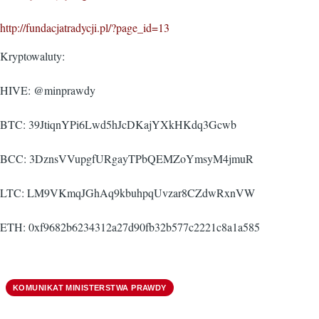
http://fundacjatradycji.pl/?page_id=13
Kryptowaluty:
HIVE: @minprawdy
BTC: 39JtiqnYPi6Lwd5hJcDKajYXkHKdq3Gcwb
BCC: 3DznsVVupgfURgayTPbQEMZoYmsyM4jmuR
LTC: LM9VKmqJGhAq9kbuhpqUvzar8CZdwRxnVW
ETH: 0xf9682b6234312a27d90fb32b577c2221c8a1a585
KOMUNIKAT MINISTERSTWA PRAWDY