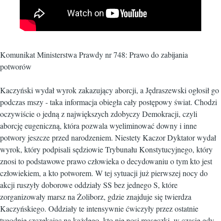
Komunikat Ministerstwa Prawdy nr 748: Prawo do zabijania
potworów
Kaczyński wydał wyrok zakazujący aborcji, a Jędraszewski ogłosił go
podczas mszy - taka informacja obiegła cały postępowy świat. Chodzi
oczywiście o jedną z największych zdobyczy Demokracji, czyli
aborcję eugeniczną, która pozwala wyeliminować downy i inne
potwory jeszcze przed narodzeniem. Niestety Kaczor Dyktator wydał
wyrok, który podpisali sędziowie Trybunału Konstytucyjnego, który
znosi to podstawowe prawo człowieka o decydowaniu o tym kto jest
człowiekiem, a kto potworem. W tej sytuacji już pierwszej nocy do
akcji ruszyły doborowe oddziały SS bez jednego S, które
zorganizowały marsz na Żoliborz, gdzie znajduje się twierdza
Kaczyńskiego. Oddziały te intensywnie ćwiczyły przez ostatnie
tygodnie szczekając na każdego, kto nie nosi maseczki, w czasie gdy