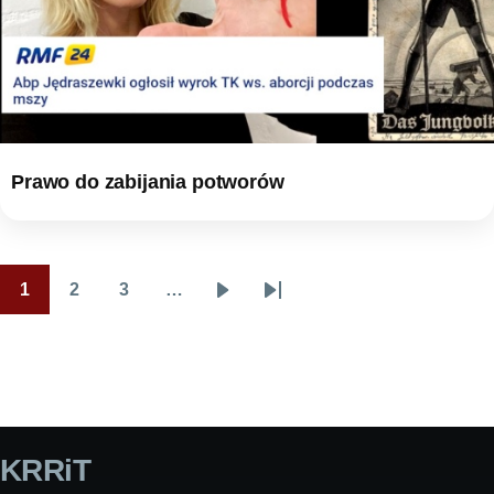
Prawo do zabijania potworów
1
2
3
…
Stronicowanie
Page
Page
Page
Następna
Ostatnia
strona
strona
KRRiT