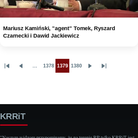
Mariusz Kamiński, "agent" Tomek, Ryszard
Czarnecki i Dawid Jackiewicz
…
1378
1379
1380
Stronicowanie
Pierwsza
Poprzednia
Page
Page
Page
Następna
Ostatnia
strona
strona
strona
strona
KRRiT
"Naszym widzom przypominamy, że na terenie RP tylko KRRiT jest